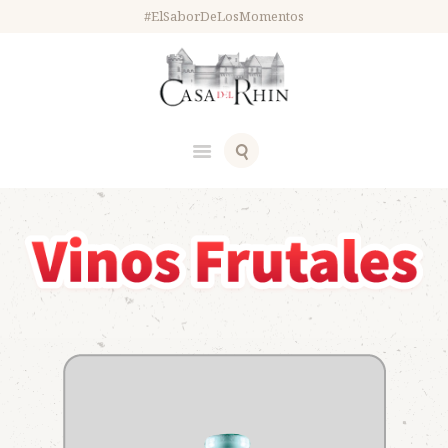
#ElSaborDeLosMomentos