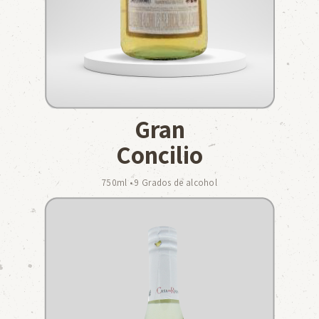
Gran
Concilio
750ml • 9 Grados de alcohol