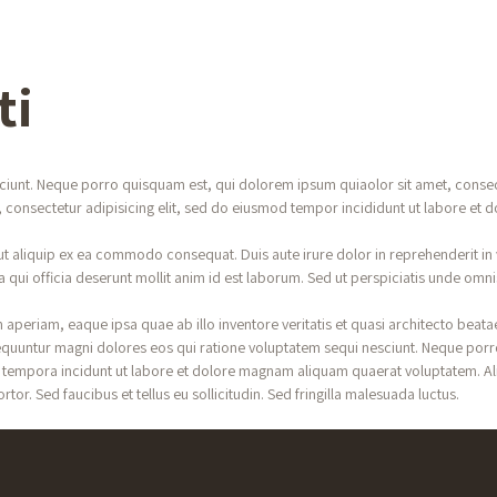
ti
ciunt. Neque porro quisquam est, qui dolorem ipsum quiaolor sit amet, consec
 consectetur adipisicing elit, sed do eiusmod tempor incididunt ut labore et 
t aliquip ex ea commodo consequat. Duis aute irure dolor in reprehenderit in vo
qui officia deserunt mollit anim id est laborum. Sed ut perspiciatis unde omnis 
eriam, eaque ipsa quae ab illo inventore veritatis et quasi architecto beata
nsequuntur magni dolores eos qui ratione voluptatem sequi nesciunt. Neque por
i tempora incidunt ut labore et dolore magnam aliquam quaerat voluptatem. Al
r. Sed faucibus et tellus eu sollicitudin. Sed fringilla malesuada luctus.