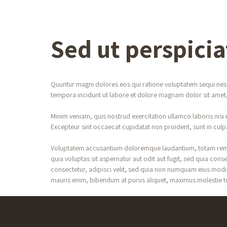
Sed ut perspicia
Quuntur magni dolores eos qui ratione voluptatem sequi nes
tempora incidunt ut labore et dolore magnam dolor sit amet,
Minim veniam, quis nostrud exercitation ullamco laboris nisi u
Excepteur sint occaecat cupidatat non proident, sunt in culpa 
Voluptatem accusantium doloremque laudantium, totam rem ap
quia voluptas sit aspernatur aut odit aut fugit, sed quia co
consectetur, adipisci velit, sed quia non numquam eius mod
mauris enim, bibendum at purus aliquet, maximus molestie torto