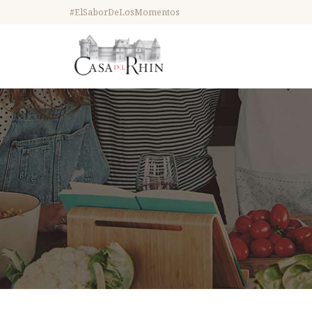
#ElSaborDeLosMomentos