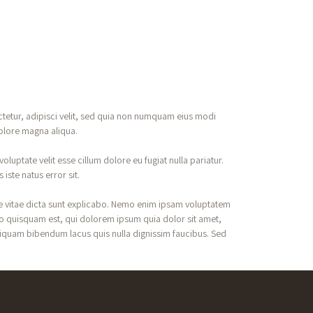
tetur, adipisci velit, sed quia non numquam eius modi
dolore magna aliqua.
luptate velit esse cillum dolore eu fugiat nulla pariatur.
iste natus error sit.
e vitae dicta sunt explicabo. Nemo enim ipsam voluptatem
ro quisquam est, qui dolorem ipsum quia dolor sit amet,
iquam bibendum lacus quis nulla dignissim faucibus. Sed